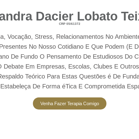
andra Dacier Lobato Tei
CRP 05/61372
, Vocação, Stress, Relacionamentos No Ambiente 
Presentes No Nosso Cotidiano E Que Podem (E D
no De Fundo O Pensamento De Estudiosos Do 
O Debate Em Empresas, Escolas, Clubes E Outros 
 Respaldo Teórico Para Estas Questões é De Fun
o Estabeleça De Forma éTica E Comprometida Esp
Venha Fazer Terapia Comigo